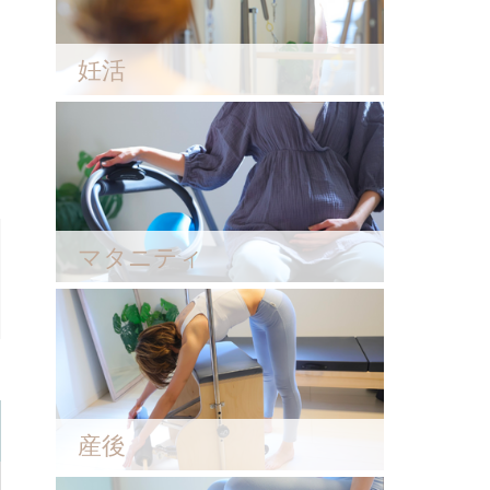
妊活
マタニティ
産後