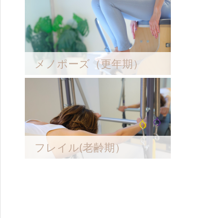
メノポーズ（更年期）
フレイル(老齢期）