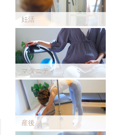
妊活
マタニティ
産後