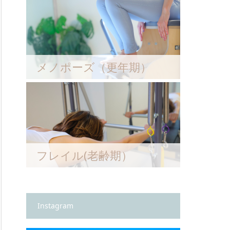
メノポーズ（更年期）
フレイル(老齢期）
Instagram