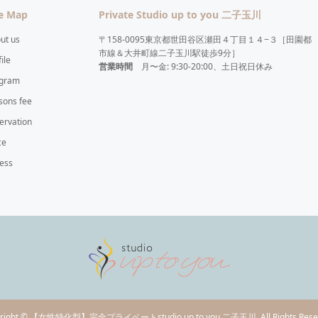
te Map
Private Studio up to you 二子玉川
ut us
〒158-0095東京都世田谷区瀬田４丁目１４−３［田園都
市線＆大井町線二子玉川駅徒歩9分］
ile
営業時間
月〜金: 9:30-20:00、土日祝日休み
gram
sons fee
ervation
ce
ess
right
©
【女性特化型】完全プライベートstudio up to you 二子玉川
. All Rights Res